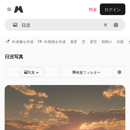
Magnific
料金
ログイン
Close menu
消去
画像で
AI 画像を作成
AI 動画を作成
風景
空
星空
朝焼け
水面
日没写真
写真
検索フィルター