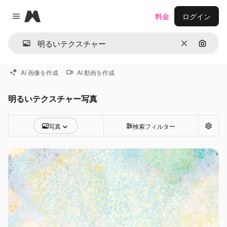
Magnific
料金
ログイン
Close menu
消去
画像で
AI 画像を作成
AI 動画を作成
明るいテクスチャー写真
写真
検索フィルター