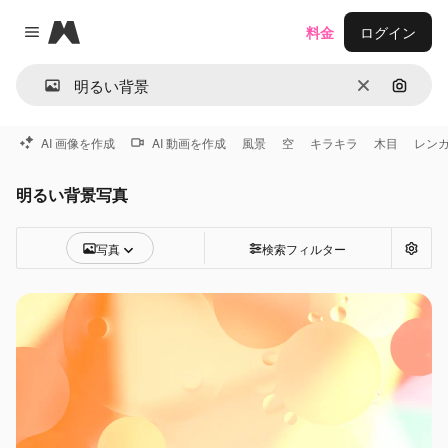
Magnific
料金
ログイン
Close menu
消去
画像で
AI 画像を作成
AI 動画を作成
風景
空
キラキラ
木目
レン
明るい背景写真
写真
検索フィルター