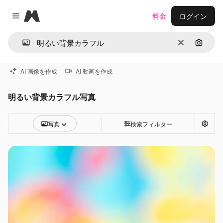
Magnific
料金
ログイン
Close menu
消去
画像で
AI 画像を作成
AI 動画を作成
明るい背景カラフル写真
写真
検索フィルター