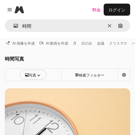
Magnific
料金
ログイン
Close menu
消去
画像で
AI 画像を作成
AI 動画を作成
月
日の出
会議
クリスマス
時間写真
写真
検索フィルター