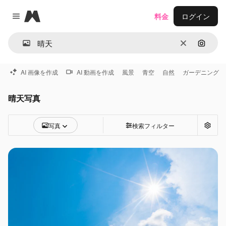
Magnific
料金
ログイン
Close menu
消去
画像で
AI 画像を作成
AI 動画を作成
風景
青空
自然
ガーデニング
晴天写真
写真
検索フィルター