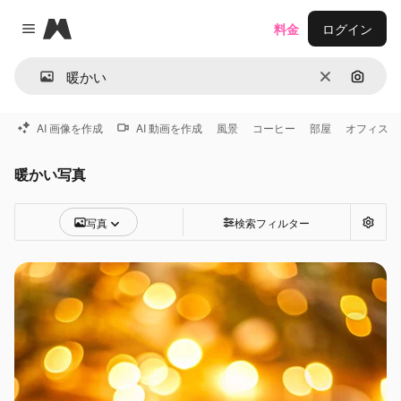
Magnific
料金
ログイン
Close menu
消去
画像で
AI 画像を作成
AI 動画を作成
風景
コーヒー
部屋
オフィス
暖かい写真
写真
検索フィルター