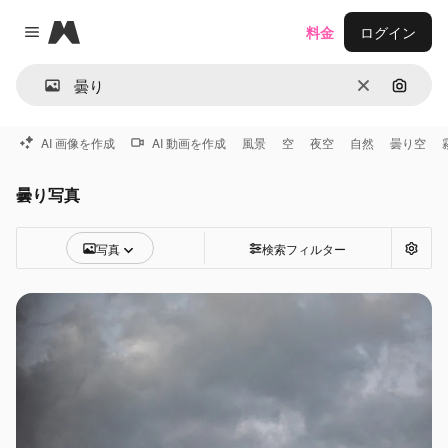
Magnific
料金
ログイン
Close menu
消去
画像で
AI 画像を作成
AI 動画を作成
風景
空
夜空
自然
曇り空
曇り写真
写真
検索フィルター