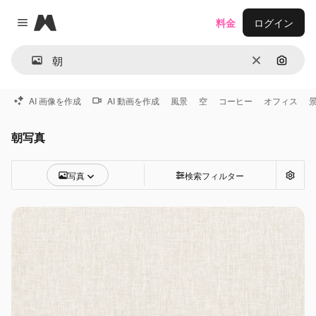
Magnific
料金
ログイン
Close menu
消去
画像で
AI 画像を作成
AI 動画を作成
風景
空
コーヒー
オフィス
朝写真
写真
検索フィルター