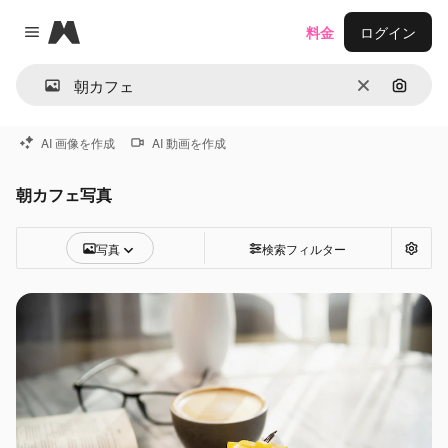
Magnific
料金
ログイン
Close menu
消去
画像で
AI 画像を作成
AI 動画を作成
朝カフェ写真
写真
検索フィルター