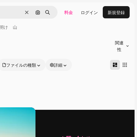
料金
ログイン
新規登録
消去
画像で検索
検索
明け
山
関連
性
ファイルの種類
詳細