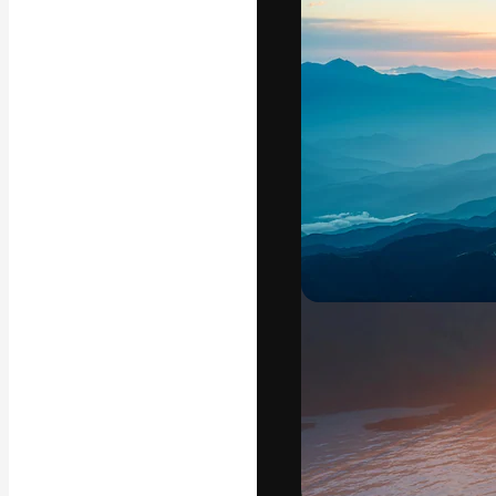
フォント
最高のクリエイ
ットフォーム。
店、スタジオを
います。
日本語
Copyright © 2010-