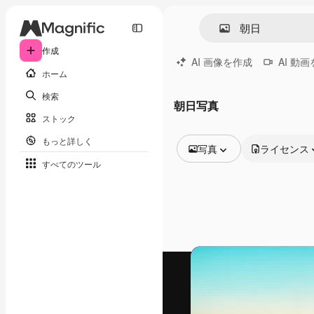
作成
AI 画像を作成
AI 動
ホーム
検索
朝日写真
ストック
もっと詳しく
写真
ライセンス
すべてのツール
全ての画像
ベクトル
イラスト
写真
PSD
テンプレート
モックアップ
動画
映像素材
モーショングラフィックス
動画テンプレート
アイコン
3D モデル