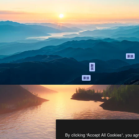
製品
はじめに
ティブ制作を導くためのプラ
Spaces
Academy
クリエイター、企業、代理
AI アシスタント
ドキュメント
含む100万人以上が利用して
AI 画像生成ツール
サポート
AI 動画生成ツール
利用規約
AI 音声合成ツール
プライバシーポリ
シー
ストックコンテン
ツ
オリジナル
新規
Claude/ChatGPT
クッキーポリシー
新
規
向けMCP
トラストセンター
エージェント
アフィリエイト
新規
API
法人向け
モバイルアプリ
すべてのMagnificツ
ール
2026
Freepik Company S.L.U.
無断複写・転載を禁じます
.
By clicking “Accept All Cookies”, you agr