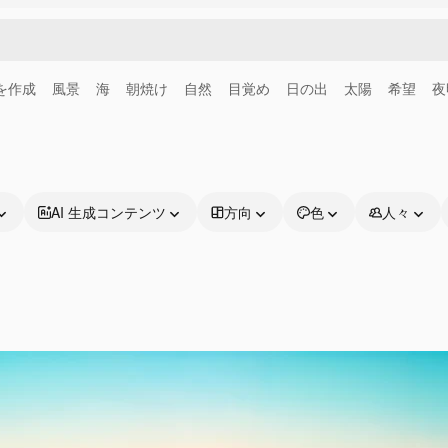
画を作成
風景
海
朝焼け
自然
目覚め
日の出
太陽
希望
夜
AI 生成コンテンツ
方向
色
人々