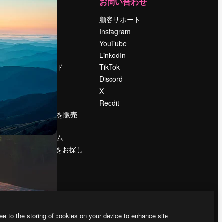
運営
お問い合わせ
料金
顧客サポート
会社概要
Instagram
Reviews
YouTube
採用情報
LinkedIn
検索トレンド
TikTok
ブログ
Discord
イベント
X
Slidesgo
Reddit
コンテンツを販売
する
プレスルーム
magnific.aiをお探し
ですか？
ee to the storing of cookies on your device to enhance site