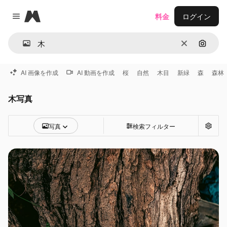
Magnific
料金
ログイン
Close menu
消去
画像で
AI 画像を作成
AI 動画を作成
桜
自然
木目
新緑
森
森林
木写真
写真
検索フィルター