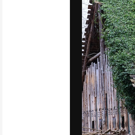
フォント
最高のクリエイ
ットフォーム。
店、スタジオを
います。
日本語
Copyright © 2010-