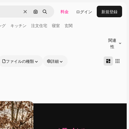
料金
ログイン
新規登録
消去
画像で検索
検索
ング
キッチン
注文住宅
寝室
玄関
関連
性
ファイルの種類
詳細