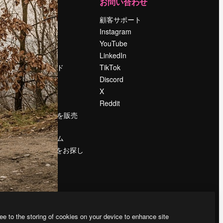
運営
お問い合わせ
料金
顧客サポート
会社概要
Instagram
Reviews
YouTube
採用情報
LinkedIn
検索トレンド
TikTok
ブログ
Discord
イベント
X
Slidesgo
Reddit
コンテンツを販売
する
プレスルーム
magnific.aiをお探し
ですか？
ee to the storing of cookies on your device to enhance site