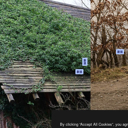
製品
はじめに
ティブ制作を導くためのプラ
Spaces
Academy
クリエイター、企業、代理
AI アシスタント
ドキュメント
含む100万人以上が利用して
AI 画像生成ツール
サポート
AI 動画生成ツール
利用規約
AI 音声合成ツール
プライバシーポリ
シー
ストックコンテン
ツ
オリジナル
新規
Claude/ChatGPT
クッキーポリシー
新
規
向けMCP
トラストセンター
エージェント
アフィリエイト
新規
API
法人向け
モバイルアプリ
すべてのMagnificツ
ール
2026
Freepik Company S.L.U.
無断複写・転載を禁じます
.
By clicking “Accept All Cookies”, you agr