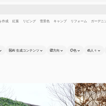
画を作成
紅葉
リビング
雪景色
キャンプ
リフォーム
ガーデニ
AI 生成コンテンツ
方向
色
人々