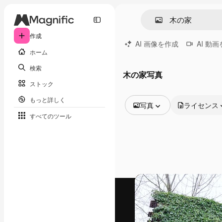
作成
AI 画像を作成
AI 動
ホーム
検索
木の家写真
ストック
もっと詳しく
写真
ライセンス
すべてのツール
全ての画像
ベクトル
イラスト
写真
PSD
テンプレート
モックアップ
動画
映像素材
モーショングラフィックス
動画テンプレート
アイコン
3D モデル