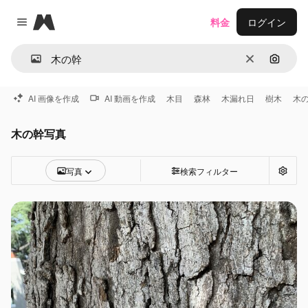
Magnific
料金
ログイン
Close menu
消去
画像で
AI 画像を作成
AI 動画を作成
木目
森林
木漏れ日
樹木
木
木の幹写真
写真
検索フィルター