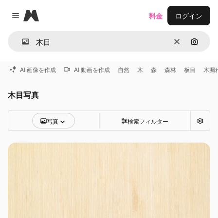
Magnific
料金
ログイン
Close menu
消去
画像で
AI 画像を作成
AI 動画を作成
自然
木
森
森林
板目
木漏
木目写真
写真
検索フィルター