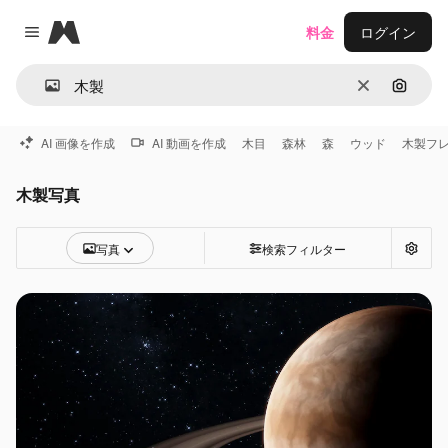
Magnific
料金
ログイン
Close menu
消去
画像で
AI 画像を作成
AI 動画を作成
木目
森林
森
ウッド
木製フ
木製写真
写真
検索フィルター