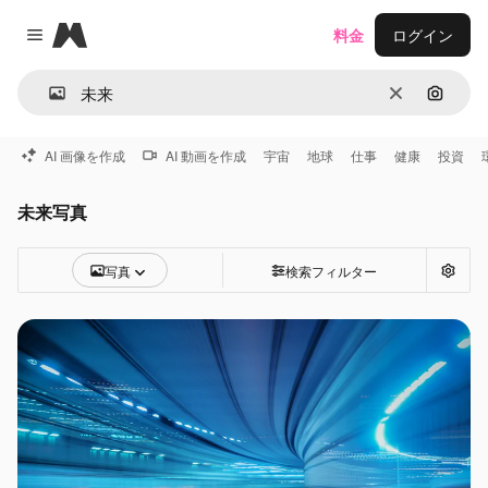
Magnific
料金
ログイン
Close menu
消去
画像で
AI 画像を作成
AI 動画を作成
宇宙
地球
仕事
健康
投資
未来写真
写真
検索フィルター