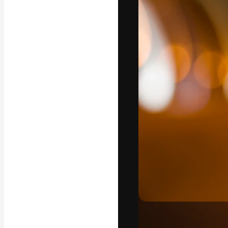
フォント
最高のクリエイ
ットフォーム。
店、スタジオを
います。
日本語
Copyright © 2010-