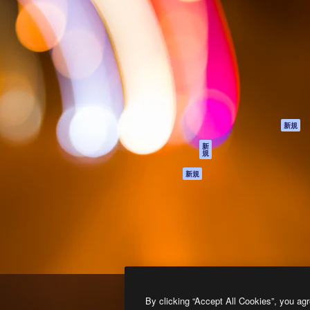
製品
はじめに
ティブ制作を導くためのプラ
Spaces
Academy
クリエイター、企業、代理
AI アシスタント
ドキュメント
含む100万人以上が利用して
AI 画像生成ツール
サポート
AI 動画生成ツール
利用規約
AI 音声合成ツール
プライバシーポリ
シー
ストックコンテン
ツ
オリジナル
新規
Claude/ChatGPT
クッキーポリシー
新
規
向けMCP
トラストセンター
エージェント
アフィリエイト
新規
API
法人向け
モバイルアプリ
すべてのMagnificツ
ール
2026
Freepik Company S.L.U.
無断複写・転載を禁じます
.
By clicking “Accept All Cookies”, you agr