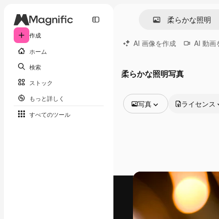
作成
AI 画像を作成
AI 動
ホーム
検索
柔らかな照明写真
ストック
もっと詳しく
写真
ライセンス
すべてのツール
全ての画像
ベクトル
イラスト
写真
PSD
テンプレート
モックアップ
動画
映像素材
モーショングラフィックス
動画テンプレート
アイコン
3D モデル