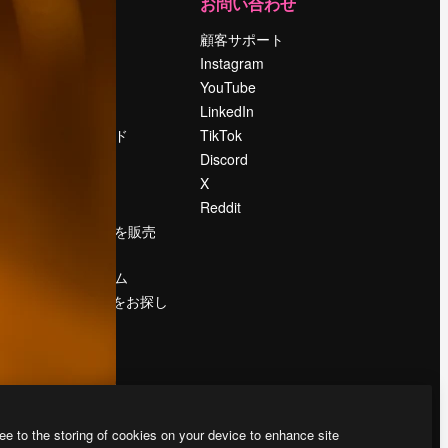
運営
お問い合わせ
料金
顧客サポート
会社概要
Instagram
Reviews
YouTube
採用情報
LinkedIn
検索トレンド
TikTok
ブログ
Discord
イベント
X
Slidesgo
Reddit
コンテンツを販売
する
プレスルーム
magnific.aiをお探し
ですか？
ee to the storing of cookies on your device to enhance site