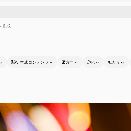
画を作成
AI 生成コンテンツ
方向
色
人々