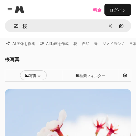
Magnific
料金
ログイン
Close menu
消去
画像で
AI 画像を作成
AI 動画を作成
花
自然
春
ソメイヨシノ
日
桜写真
写真
検索フィルター