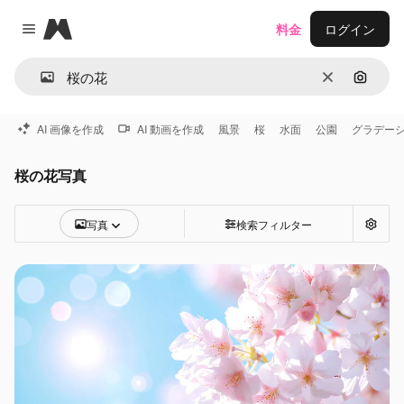
Magnific
料金
ログイン
Close menu
消去
画像で
AI 画像を作成
AI 動画を作成
風景
桜
水面
公園
グラデー
桜の花写真
写真
検索フィルター