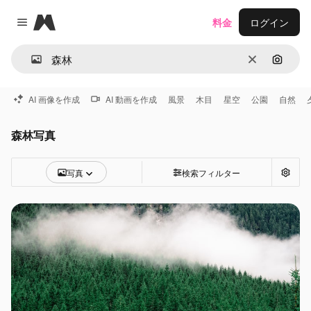
Magnific
料金
ログイン
Close menu
消去
画像で
AI 画像を作成
AI 動画を作成
風景
木目
星空
公園
自然
森林写真
写真
検索フィルター