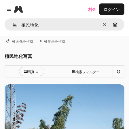
Magnific
料金
ログイン
Close menu
消去
画像で
AI 画像を作成
AI 動画を作成
植民地化写真
写真
検索フィルター