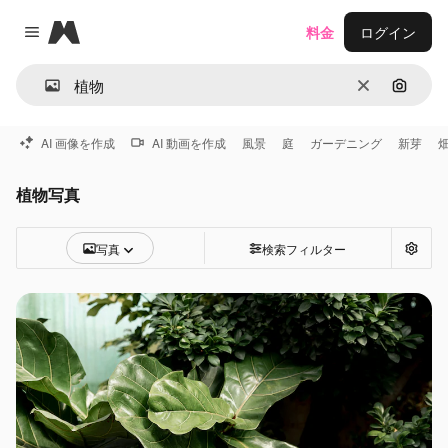
Magnific
料金
ログイン
Close menu
消去
画像で
AI 画像を作成
AI 動画を作成
風景
庭
ガーデニング
新芽
植物写真
写真
検索フィルター