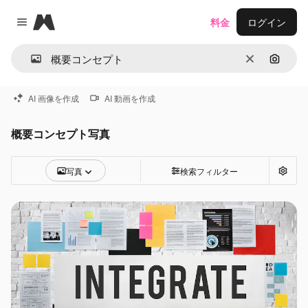
Magnific
料金
ログイン
Close menu
消去
画像で
AI 画像を作成
AI 動画を作成
概要コンセプト写真
写真
検索フィルター