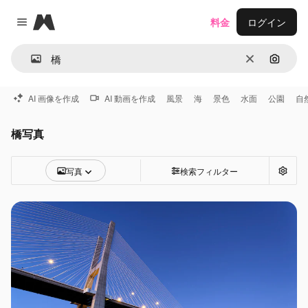
Magnific
料金
ログイン
Close menu
消去
画像で
AI 画像を作成
AI 動画を作成
風景
海
景色
水面
公園
自
橋写真
写真
検索フィルター