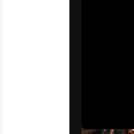
フォント
最高のクリエイ
ットフォーム。
店、スタジオを
います。
日本語
Copyright © 2010-