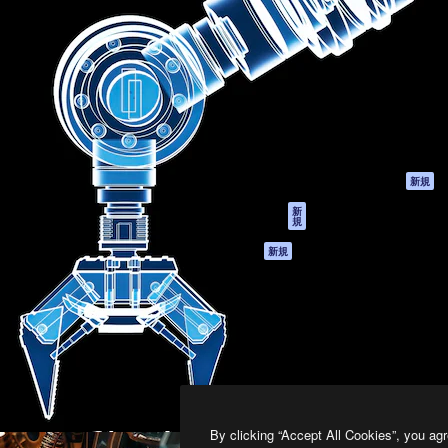
製品
はじめに
ティブ制作を導くためのプラ
Spaces
Academy
クリエイター、企業、代理
AI アシスタント
ドキュメント
含む100万人以上が利用して
AI 画像生成ツール
サポート
AI 動画生成ツール
利用規約
AI 音声合成ツール
プライバシーポリ
シー
ストックコンテン
ツ
オリジナル
新規
Claude/ChatGPT
クッキーポリシー
新
規
向けMCP
トラストセンター
エージェント
アフィリエイト
新規
API
法人向け
モバイルアプリ
すべてのMagnificツ
ール
2026
Freepik Company S.L.U.
無断複写・転載を禁じます
.
By clicking “Accept All Cookies”, you agr