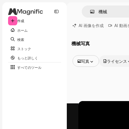
作成
AI 画像を作成
AI 動
ホーム
検索
機械写真
ストック
もっと詳しく
写真
ライセンス
すべてのツール
全ての画像
ベクトル
イラスト
写真
PSD
テンプレート
モックアップ
動画
映像素材
モーショングラフィックス
動画テンプレート
アイコン
3D モデル