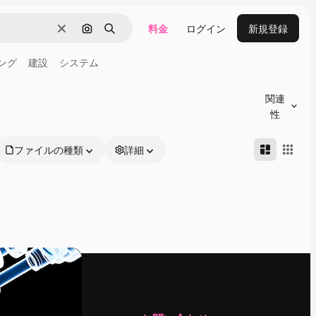
料金
ログイン
新規登録
消去
画像で検索
検索
ング
建設
システム
関連
性
ファイルの種類
詳細