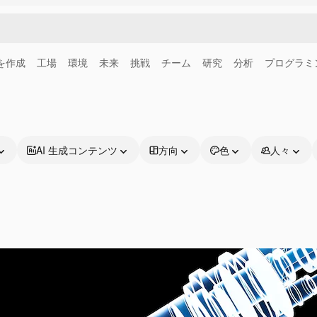
画を作成
工場
環境
未来
挑戦
チーム
研究
分析
プログラミ
AI 生成コンテンツ
方向
色
人々