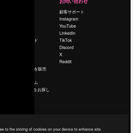
運営
お問い合わせ
料金
顧客サポート
会社概要
Instagram
Reviews
YouTube
採用情報
LinkedIn
検索トレンド
TikTok
ブログ
Discord
イベント
X
Slidesgo
Reddit
コンテンツを販売
する
プレスルーム
magnific.aiをお探し
ですか？
ee to the storing of cookies on your device to enhance site