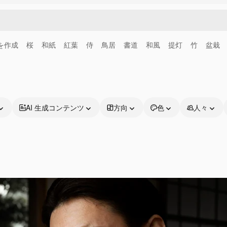
画を作成
桜
和紙
紅葉
侍
鳥居
書道
和風
提灯
竹
盆栽
AI 生成コンテンツ
方向
色
人々