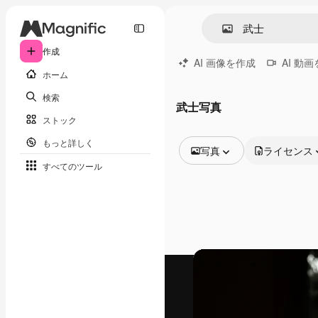
作成
AI 画像を作成
AI 動
ホーム
検索
武士写真
ストック
もっと詳しく
写真
ライセンス
すべてのツール
全ての画像
ベクトル
イラスト
写真
PSD
テンプレート
モックアップ
動画
映像素材
モーショングラフィックス
動画テンプレート
アイコン
3D モデル