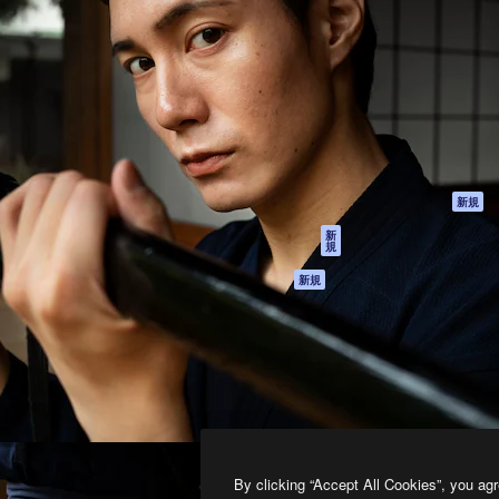
製品
はじめに
ティブ制作を導くためのプラ
Spaces
Academy
クリエイター、企業、代理
AI アシスタント
ドキュメント
含む100万人以上が利用して
AI 画像生成ツール
サポート
AI 動画生成ツール
利用規約
AI 音声合成ツール
プライバシーポリ
シー
ストックコンテン
ツ
オリジナル
新規
Claude/ChatGPT
クッキーポリシー
新
規
向けMCP
トラストセンター
エージェント
アフィリエイト
新規
API
法人向け
モバイルアプリ
すべてのMagnificツ
ール
2026
Freepik Company S.L.U.
無断複写・転載を禁じます
.
By clicking “Accept All Cookies”, you agr