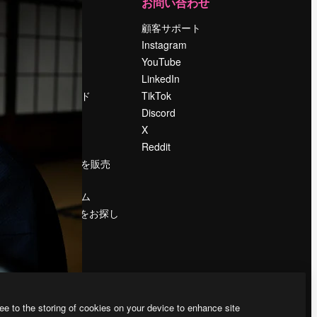
運営
お問い合わせ
料金
顧客サポート
会社概要
Instagram
Reviews
YouTube
採用情報
LinkedIn
検索トレンド
TikTok
ブログ
Discord
イベント
X
Slidesgo
Reddit
コンテンツを販売
する
プレスルーム
magnific.aiをお探し
ですか？
ee to the storing of cookies on your device to enhance site