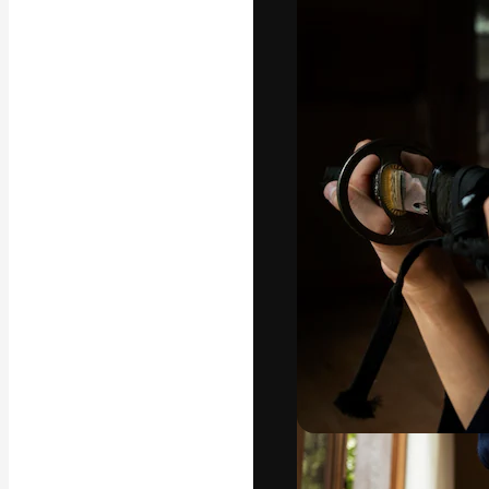
フォント
最高のクリエイ
ットフォーム。
店、スタジオを
います。
日本語
Copyright © 2010-