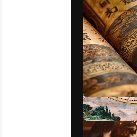
フォント
最高のクリエイ
ットフォーム。
店、スタジオを
います。
日本語
Copyright © 2010-