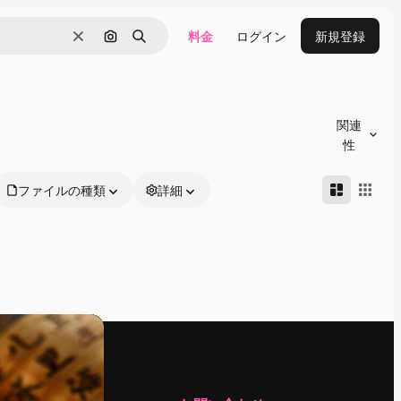
料金
ログイン
新規登録
消去
画像で検索
検索
関連
性
ファイルの種類
詳細