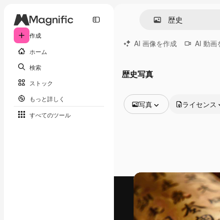
作成
AI 画像を作成
AI 動
ホーム
検索
歴史写真
ストック
もっと詳しく
写真
ライセンス
すべてのツール
全ての画像
ベクトル
イラスト
写真
PSD
テンプレート
モックアップ
動画
映像素材
モーショングラフィックス
動画テンプレート
アイコン
3D モデル