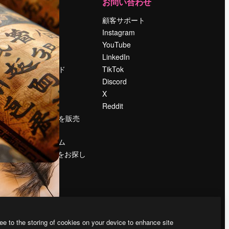
運営
お問い合わせ
料金
顧客サポート
会社概要
Instagram
Reviews
YouTube
採用情報
LinkedIn
検索トレンド
TikTok
ブログ
Discord
イベント
X
Slidesgo
Reddit
コンテンツを販売
する
プレスルーム
magnific.aiをお探し
ですか？
ee to the storing of cookies on your device to enhance site