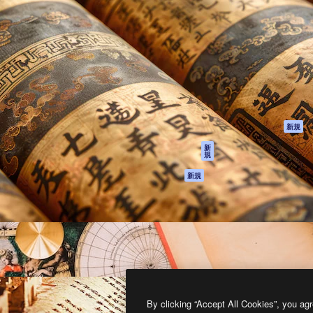
製品
はじめに
ティブ制作を導くためのプラ
Spaces
Academy
クリエイター、企業、代理
AI アシスタント
ドキュメント
含む100万人以上が利用して
AI 画像生成ツール
サポート
AI 動画生成ツール
利用規約
AI 音声合成ツール
プライバシーポリ
シー
ストックコンテン
ツ
オリジナル
新規
Claude/ChatGPT
クッキーポリシー
新
規
向けMCP
トラストセンター
エージェント
アフィリエイト
新規
API
法人向け
モバイルアプリ
すべてのMagnificツ
ール
2026
Freepik Company S.L.U.
無断複写・転載を禁じます
.
By clicking “Accept All Cookies”, you agr