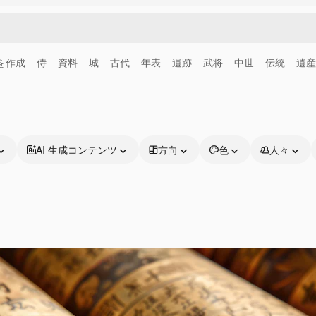
画を作成
侍
資料
城
古代
年表
遺跡
武将
中世
伝統
遺産
AI 生成コンテンツ
方向
色
人々