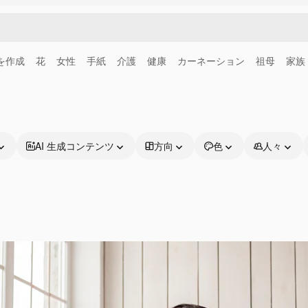
画を作成
花
女性
手紙
介護
健康
カーネーション
祖母
家族
AI 生成コンテンツ
方向
色
人々