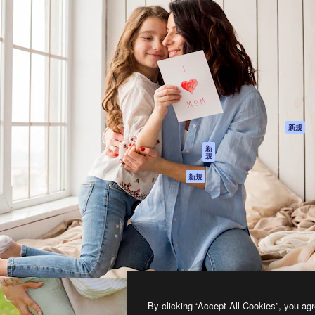
製品
はじめに
ティブ制作を導くためのプラ
Spaces
Academy
クリエイター、企業、代理
AI アシスタント
ドキュメント
含む100万人以上が利用して
AI 画像生成ツール
サポート
AI 動画生成ツール
利用規約
AI 音声合成ツール
プライバシーポリ
シー
ストックコンテン
ツ
オリジナル
新規
Claude/ChatGPT
クッキーポリシー
新
規
向けMCP
トラストセンター
エージェント
アフィリエイト
新規
API
法人向け
モバイルアプリ
すべてのMagnificツ
ール
2026
Freepik Company S.L.U.
無断複写・転載を禁じます
.
By clicking “Accept All Cookies”, you agr