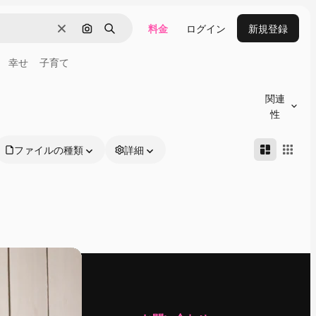
料金
ログイン
新規登録
消去
画像で検索
検索
幸せ
子育て
関連
性
ファイルの種類
詳細