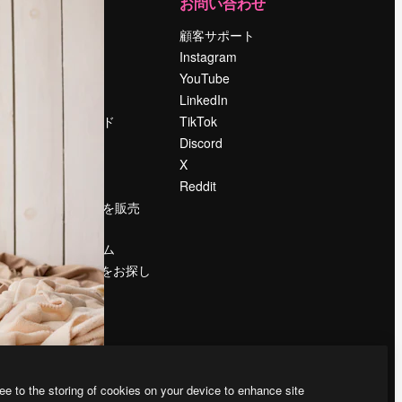
運営
お問い合わせ
料金
顧客サポート
会社概要
Instagram
Reviews
YouTube
採用情報
LinkedIn
検索トレンド
TikTok
ブログ
Discord
イベント
X
Slidesgo
Reddit
コンテンツを販売
する
プレスルーム
magnific.aiをお探し
ですか？
ee to the storing of cookies on your device to enhance site