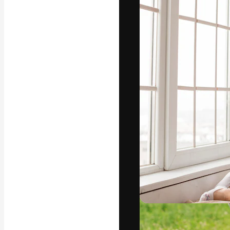
フォント
最高のクリエイ
ットフォーム。
店、スタジオを
います。
日本語
Copyright © 2010-