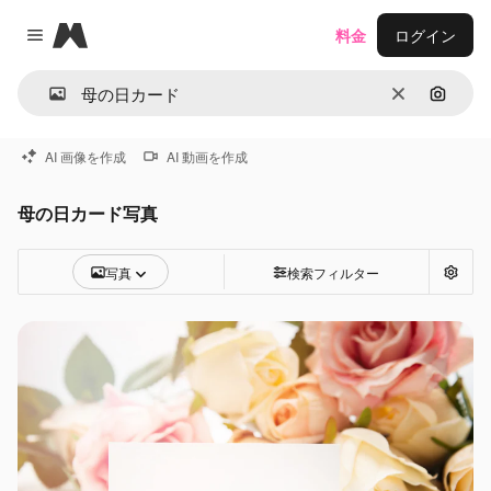
Magnific
料金
ログイン
Close menu
消去
画像で
AI 画像を作成
AI 動画を作成
母の日カード写真
写真
検索フィルター