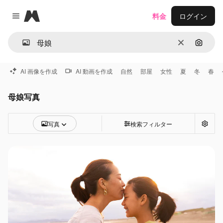
Magnific
料金
ログイン
Close menu
消去
画像で
AI 画像を作成
AI 動画を作成
自然
部屋
女性
夏
冬
春
母娘写真
写真
検索フィルター