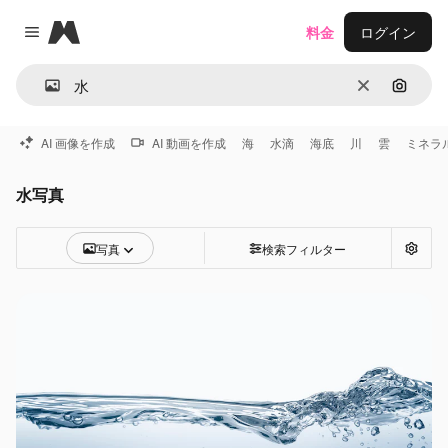
Magnific
料金
ログイン
Close menu
消去
画像で
AI 画像を作成
AI 動画を作成
海
水滴
海底
川
雲
ミネラ
水写真
写真
検索フィルター