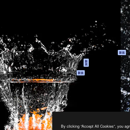
製品
はじめに
ティブ制作を導くためのプラ
Spaces
Academy
クリエイター、企業、代理
AI アシスタント
ドキュメント
含む100万人以上が利用して
AI 画像生成ツール
サポート
AI 動画生成ツール
利用規約
AI 音声合成ツール
プライバシーポリ
シー
ストックコンテン
ツ
オリジナル
新規
Claude/ChatGPT
クッキーポリシー
新
規
向けMCP
トラストセンター
エージェント
アフィリエイト
新規
API
法人向け
モバイルアプリ
すべてのMagnificツ
ール
2026
Freepik Company S.L.U.
無断複写・転載を禁じます
.
By clicking “Accept All Cookies”, you agr