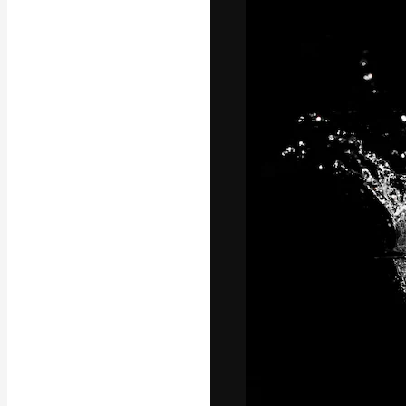
フォント
最高のクリエイ
ットフォーム。
店、スタジオを
います。
日本語
Copyright © 2010-