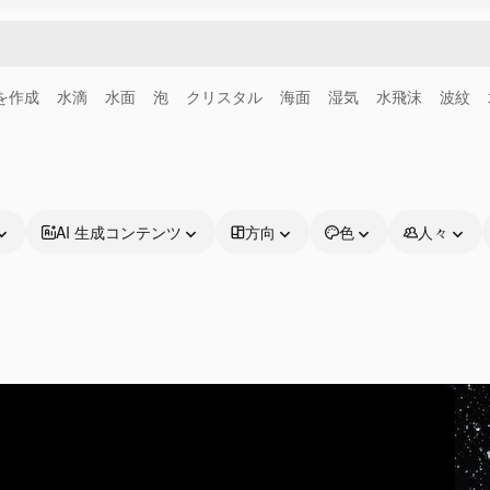
画を作成
水滴
水面
泡
クリスタル
海面
湿気
水飛沫
波紋
AI 生成コンテンツ
方向
色
人々