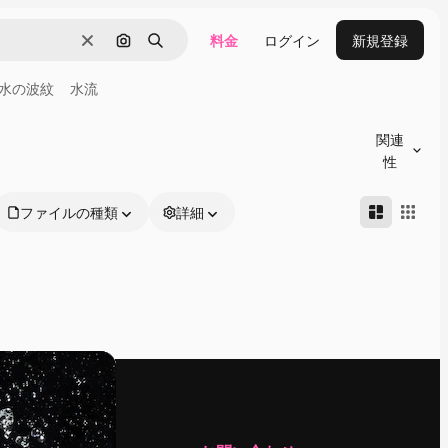
料金
ログイン
新規登録
消去
画像で検索
検索
水の波紋
水流
関連
性
ファイルの種類
詳細