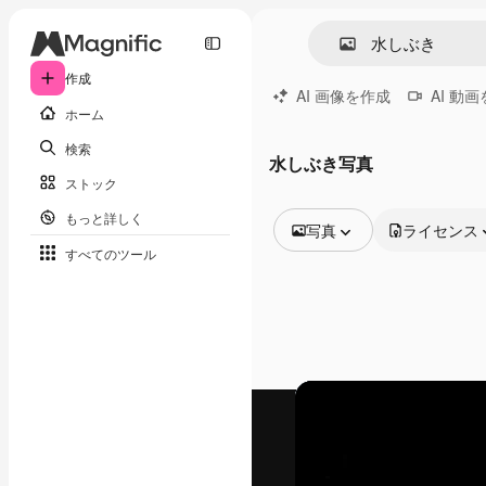
作成
AI 画像を作成
AI 動
ホーム
検索
水しぶき写真
ストック
もっと詳しく
写真
ライセンス
すべてのツール
全ての画像
ベクトル
イラスト
写真
PSD
テンプレート
モックアップ
動画
映像素材
モーショングラフィックス
動画テンプレート
アイコン
3D モデル