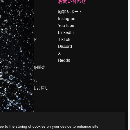
運営
お問い合わせ
料金
顧客サポート
会社概要
Instagram
Reviews
YouTube
採用情報
LinkedIn
検索トレンド
TikTok
ブログ
Discord
イベント
X
Slidesgo
Reddit
コンテンツを販売
する
プレスルーム
magnific.aiをお探し
ですか？
ee to the storing of cookies on your device to enhance site