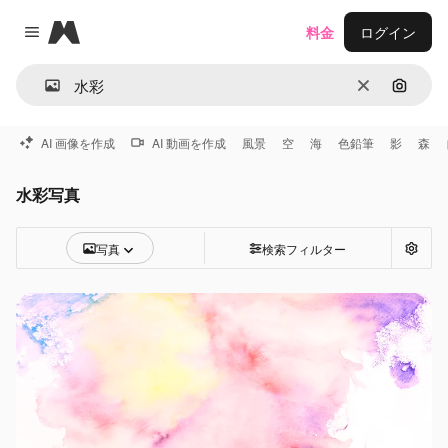
Magnific
料金
ログイン
Close menu
消去
画像で
AI 画像を作成
AI 動画を作成
風景
空
海
色鉛筆
影
森
水彩写真
写真
検索フィルター