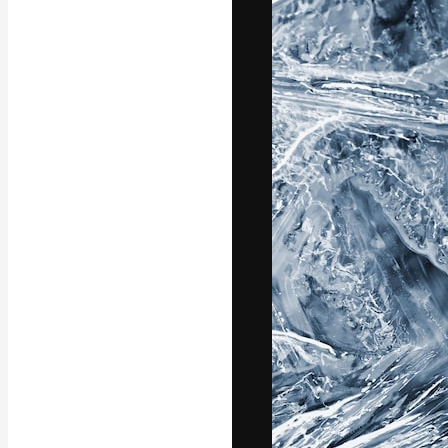
フォント
最高のクリエイ
ットフォーム。
店、スタジオを
います。
日本語
Copyright © 2010-