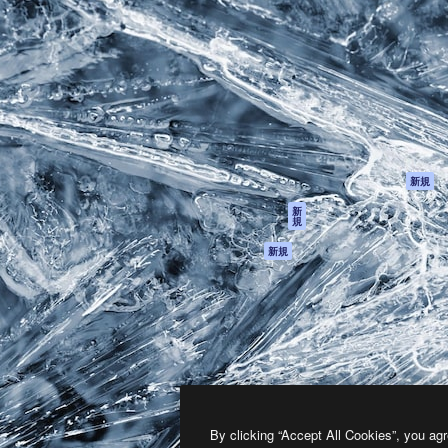
製品
はじめに
ティブ制作を導くためのプラ
Spaces
Academy
クリエイター、企業、代理
AI アシスタント
ドキュメント
含む100万人以上が利用して
AI 画像生成ツール
サポート
AI 動画生成ツール
利用規約
AI 音声合成ツール
プライバシーポリ
シー
ストックコンテン
ツ
オリジナル
新規
Claude/ChatGPT
クッキーポリシー
新
規
向けMCP
トラストセンター
エージェント
アフィリエイト
新規
API
法人向け
モバイルアプリ
すべてのMagnificツ
ール
2026
Freepik Company S.L.U.
無断複写・転載を禁じます
.
By clicking “Accept All Cookies”, you agr