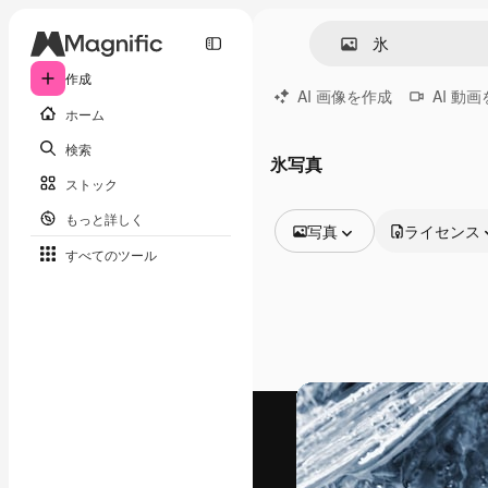
作成
AI 画像を作成
AI 動
ホーム
検索
氷写真
ストック
もっと詳しく
写真
ライセンス
すべてのツール
全ての画像
ベクトル
イラスト
写真
PSD
テンプレート
モックアップ
動画
映像素材
モーショングラフィックス
動画テンプレート
アイコン
3D モデル