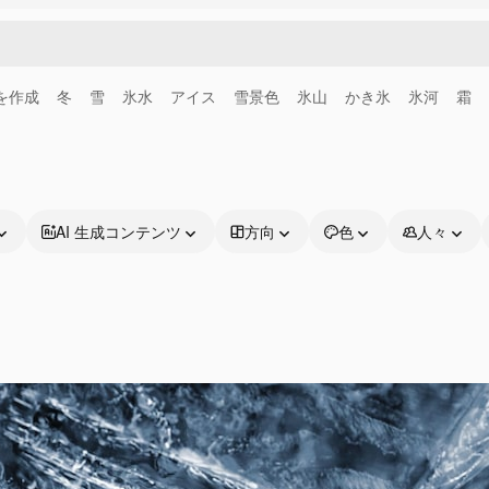
画を作成
冬
雪
氷水
アイス
雪景色
氷山
かき氷
氷河
霜
AI 生成コンテンツ
方向
色
人々