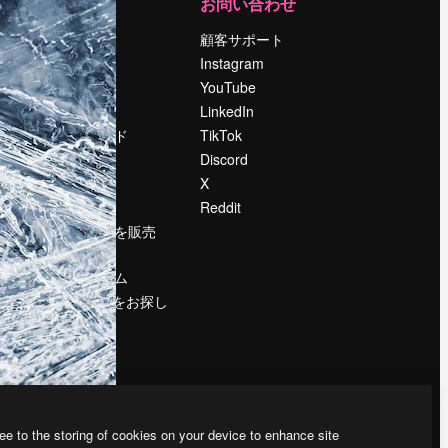
運営
お問い合わせ
料金
顧客サポート
会社概要
Instagram
Reviews
YouTube
採用情報
LinkedIn
検索トレンド
TikTok
ブログ
Discord
イベント
X
Slidesgo
Reddit
コンテンツを販売
する
プレスルーム
magnific.aiをお探し
ですか？
ee to the storing of cookies on your device to enhance site