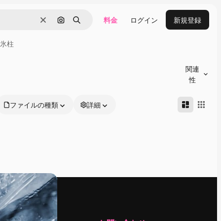
料金
ログイン
新規登録
消去
画像で検索
検索
氷柱
関連
性
ファイルの種類
詳細