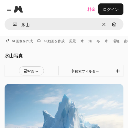
Magnific
料金
ログイン
Close menu
消去
画像で
AI 画像を作成
AI 動画を作成
風景
水
海
冬
氷
環境
南
氷山写真
写真
検索フィルター