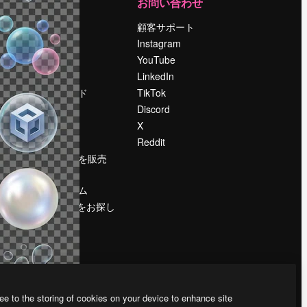
運営
お問い合わせ
料金
顧客サポート
会社概要
Instagram
Reviews
YouTube
採用情報
LinkedIn
検索トレンド
TikTok
ブログ
Discord
イベント
X
Slidesgo
Reddit
コンテンツを販売
する
プレスルーム
magnific.aiをお探し
ですか？
ee to the storing of cookies on your device to enhance site