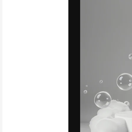
フォント
最高のクリエイ
ットフォーム。
店、スタジオを
います。
日本語
Copyright © 2010-