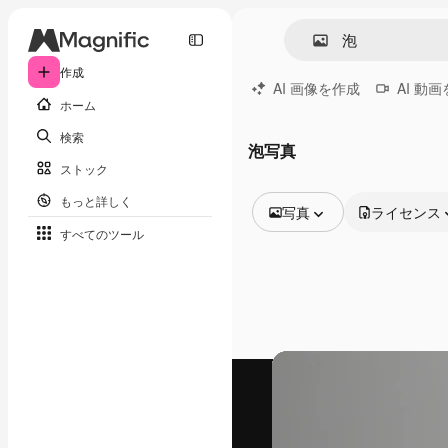
作成
AI 画像を作成
AI 動
ホーム
検索
泡写真
ストック
もっと詳しく
写真
ライセンス
すべてのツール
全ての画像
ベクトル
イラスト
写真
PSD
テンプレート
モックアップ
動画
映像素材
モーショングラフィックス
動画テンプレート
アイコン
3D モデル