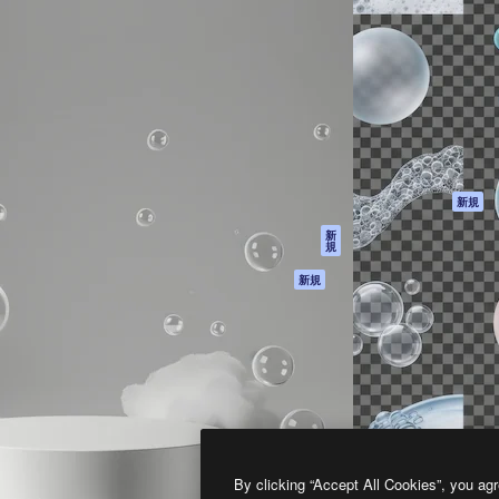
製品
はじめに
ティブ制作を導くためのプラ
Spaces
Academy
クリエイター、企業、代理
AI アシスタント
ドキュメント
含む100万人以上が利用して
AI 画像生成ツール
サポート
AI 動画生成ツール
利用規約
AI 音声合成ツール
プライバシーポリ
シー
ストックコンテン
ツ
オリジナル
新規
Claude/ChatGPT
クッキーポリシー
新
規
向けMCP
トラストセンター
エージェント
アフィリエイト
新規
API
法人向け
モバイルアプリ
すべてのMagnificツ
ール
2026
Freepik Company S.L.U.
無断複写・転載を禁じます
.
By clicking “Accept All Cookies”, you agr