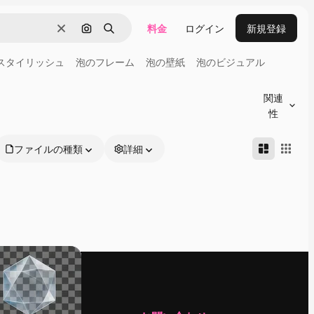
料金
ログイン
新規登録
消去
画像で検索
検索
スタイリッシュ
泡のフレーム
泡の壁紙
泡のビジュアル
関連
性
ファイルの種類
詳細