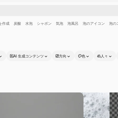
画を作成
炭酸
水泡
シャボン
気泡
泡風呂
泡のアイコン
泡の
AI 生成コンテンツ
方向
色
人々