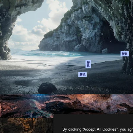
製品
はじめに
ティブ制作を導くためのプラ
Spaces
Academy
クリエイター、企業、代理
AI アシスタント
ドキュメント
含む100万人以上が利用して
AI 画像生成ツール
サポート
AI 動画生成ツール
利用規約
AI 音声合成ツール
プライバシーポリ
シー
ストックコンテン
ツ
オリジナル
新規
Claude/ChatGPT
クッキーポリシー
新
規
向けMCP
トラストセンター
エージェント
アフィリエイト
新規
API
法人向け
モバイルアプリ
すべてのMagnificツ
ール
2026
Freepik Company S.L.U.
無断複写・転載を禁じます
.
By clicking “Accept All Cookies”, you agr