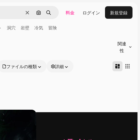
料金
ログイン
新規登録
消去
画像で検索
検索
ト
洞穴
岩壁
冷気
冒険
関連
性
ファイルの種類
詳細