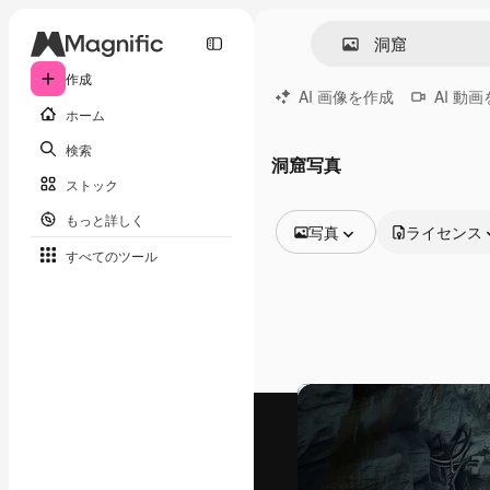
作成
AI 画像を作成
AI 動
ホーム
検索
洞窟写真
ストック
もっと詳しく
写真
ライセンス
すべてのツール
全ての画像
ベクトル
イラスト
写真
PSD
テンプレート
モックアップ
動画
映像素材
モーショングラフィックス
動画テンプレート
アイコン
3D モデル