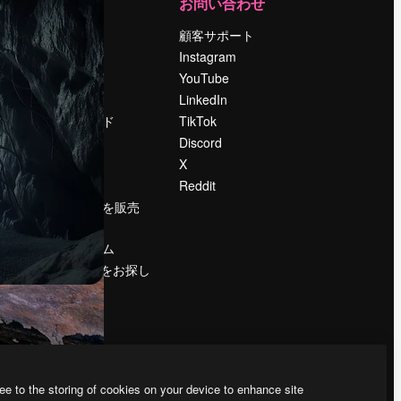
運営
お問い合わせ
料金
顧客サポート
会社概要
Instagram
Reviews
YouTube
採用情報
LinkedIn
検索トレンド
TikTok
ブログ
Discord
イベント
X
Slidesgo
Reddit
コンテンツを販売
する
プレスルーム
magnific.aiをお探し
ですか？
ee to the storing of cookies on your device to enhance site