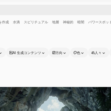
画を作成
水滴
スピリチュアル
地層
神秘的
暗闇
パワースポッ
AI 生成コンテンツ
方向
色
人々