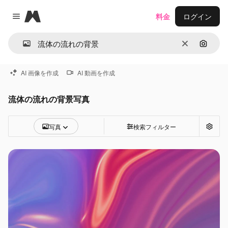
Magnific
料金
ログイン
Close menu
消去
画像で
AI 画像を作成
AI 動画を作成
流体の流れの背景写真
写真
検索フィルター