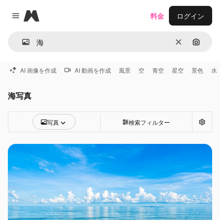
Magnific
料金
ログイン
Close menu
消去
画像で
AI 画像を作成
AI 動画を作成
風景
空
青空
星空
景色
水
海写真
写真
検索フィルター