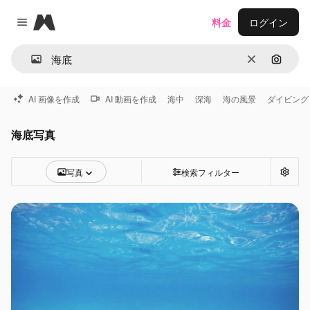
Magnific
料金
ログイン
Close menu
消去
画像で
AI 画像を作成
AI 動画を作成
海中
深海
海の風景
ダイビング
海底写真
写真
検索フィルター