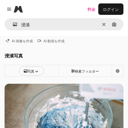
Magnific
料金
ログイン
Close menu
消去
画像で
AI 画像を作成
AI 動画を作成
浸漬写真
写真
検索フィルター