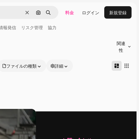
料金
ログイン
新規登録
消去
画像で検索
検索
情報発信
リスク管理
協力
関連
性
ファイルの種類
詳細