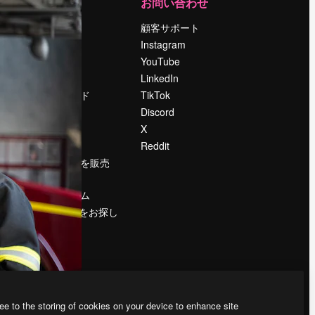
運営
お問い合わせ
料金
顧客サポート
会社概要
Instagram
Reviews
YouTube
採用情報
LinkedIn
検索トレンド
TikTok
ブログ
Discord
イベント
X
Slidesgo
Reddit
コンテンツを販売
する
プレスルーム
magnific.aiをお探し
ですか？
ee to the storing of cookies on your device to enhance site