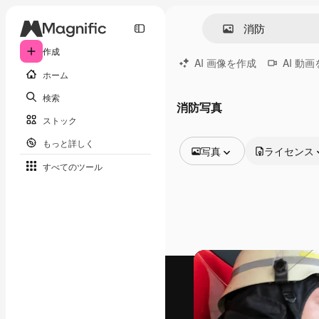
作成
AI 画像を作成
AI 動
ホーム
検索
消防写真
ストック
もっと詳しく
写真
ライセンス
すべてのツール
全ての画像
ベクトル
イラスト
写真
PSD
テンプレート
モックアップ
動画
映像素材
モーショングラフィックス
動画テンプレート
アイコン
3D モデル