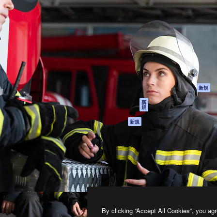
製品
はじめに
ティブ制作を導くためのプラ
Spaces
Academy
クリエイター、企業、代理
AI アシスタント
ドキュメント
含む100万人以上が利用して
AI 画像生成ツール
サポート
AI 動画生成ツール
利用規約
AI 音声合成ツール
プライバシーポリ
シー
ストックコンテン
ツ
オリジナル
新規
Claude/ChatGPT
クッキーポリシー
新
規
向けMCP
トラストセンター
エージェント
アフィリエイト
新規
API
法人向け
モバイルアプリ
すべてのMagnificツ
ール
2026
Freepik Company S.L.U.
無断複写・転載を禁じます
.
By clicking “Accept All Cookies”, you agr