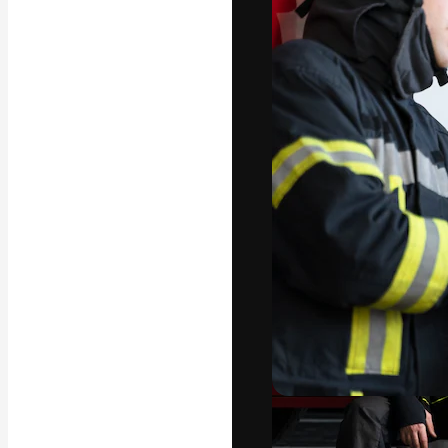
フォント
最高のクリエイ
ットフォーム。
店、スタジオを
います。
日本語
Copyright © 2010-