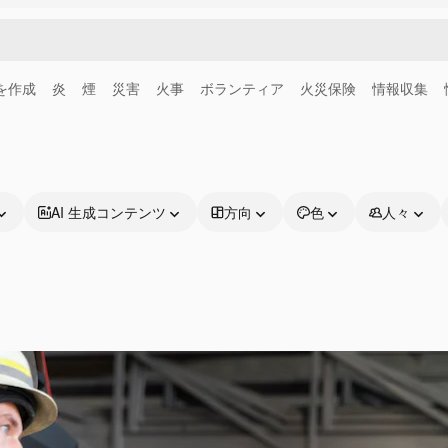
画を作成
炎
煙
災害
火事
ボランティア
火災保険
情報収集
AI 生成コンテンツ
方向
色
人々