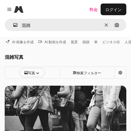
Magnific
料金
ログイン
Close menu
消去
画像で
AI 画像を作成
AI 動画を作成
風景
雑踏
車
ビジネス街
人
混雑写真
写真
検索フィルター