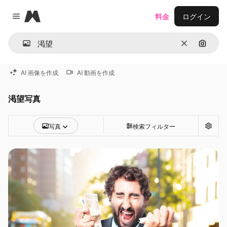
Magnific
料金
ログイン
Close menu
消去
画像で
AI 画像を作成
AI 動画を作成
渇望写真
写真
検索フィルター