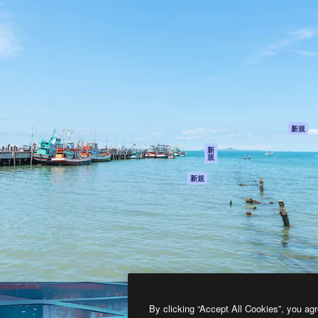
製品
はじめに
ティブ制作を導くためのプラ
Spaces
Academy
クリエイター、企業、代理
AI アシスタント
ドキュメント
含む100万人以上が利用して
AI 画像生成ツール
サポート
AI 動画生成ツール
利用規約
AI 音声合成ツール
プライバシーポリ
シー
ストックコンテン
ツ
オリジナル
新規
Claude/ChatGPT
クッキーポリシー
新
規
向けMCP
トラストセンター
エージェント
アフィリエイト
新規
API
法人向け
モバイルアプリ
すべてのMagnificツ
ール
2026
Freepik Company S.L.U.
無断複写・転載を禁じます
.
By clicking “Accept All Cookies”, you agr