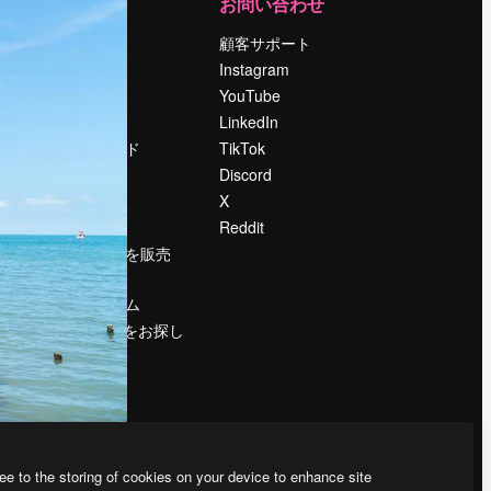
運営
お問い合わせ
料金
顧客サポート
会社概要
Instagram
Reviews
YouTube
採用情報
LinkedIn
検索トレンド
TikTok
ブログ
Discord
イベント
X
Slidesgo
Reddit
コンテンツを販売
する
プレスルーム
magnific.aiをお探し
ですか？
ee to the storing of cookies on your device to enhance site