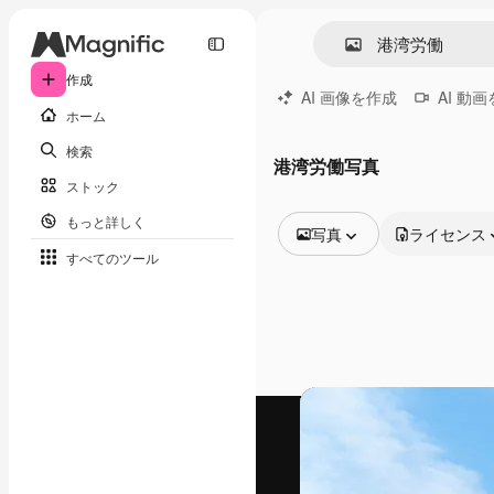
作成
AI 画像を作成
AI 動
ホーム
検索
港湾労働写真
ストック
もっと詳しく
写真
ライセンス
すべてのツール
全ての画像
ベクトル
イラスト
写真
PSD
テンプレート
モックアップ
動画
映像素材
モーショングラフィックス
動画テンプレート
アイコン
3D モデル