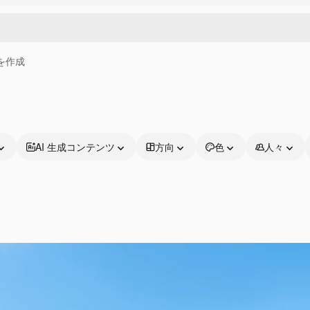
画を作成
AI 生成コンテンツ
方向
色
人々