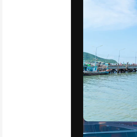
フォント
最高のクリエイ
ットフォーム。
店、スタジオを
います。
日本語
Copyright © 2010-