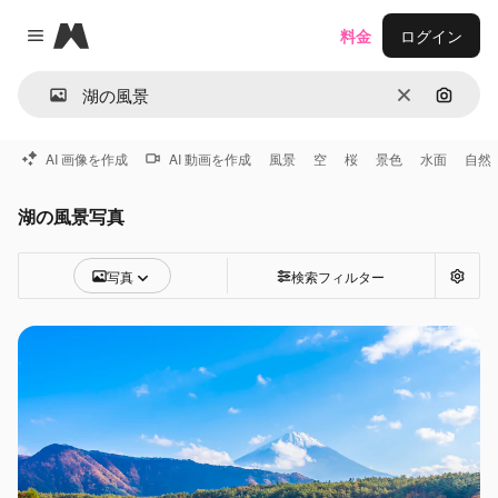
Magnific
料金
ログイン
Close menu
消去
画像で
AI 画像を作成
AI 動画を作成
風景
空
桜
景色
水面
自然
湖の風景写真
写真
検索フィルター