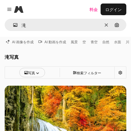
Magnific
料金
ログイン
Close menu
消去
画像で
AI 画像を作成
AI 動画を作成
風景
空
青空
自然
水面
川
滝写真
写真
検索フィルター