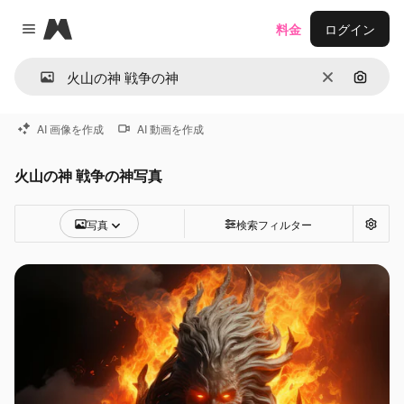
Magnific
料金
ログイン
Close menu
消去
画像で
AI 画像を作成
AI 動画を作成
火山の神 戦争の神写真
写真
検索フィルター