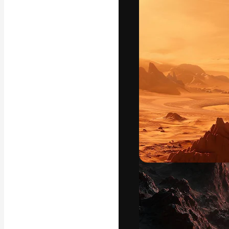
フォント
最高のクリエイ
ットフォーム。
店、スタジオを
います。
日本語
Copyright © 2010-