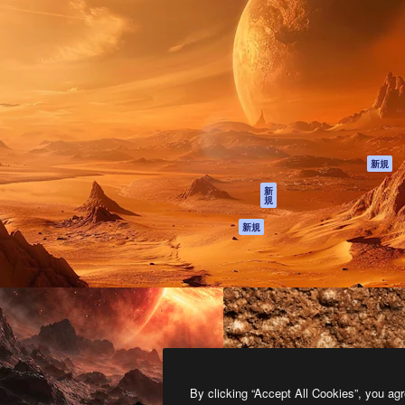
製品
はじめに
ティブ制作を導くためのプラ
Spaces
Academy
クリエイター、企業、代理
AI アシスタント
ドキュメント
含む100万人以上が利用して
AI 画像生成ツール
サポート
AI 動画生成ツール
利用規約
AI 音声合成ツール
プライバシーポリ
シー
ストックコンテン
ツ
オリジナル
新規
Claude/ChatGPT
クッキーポリシー
新
規
向けMCP
トラストセンター
エージェント
アフィリエイト
新規
API
法人向け
モバイルアプリ
すべてのMagnificツ
ール
2026
Freepik Company S.L.U.
無断複写・転載を禁じます
.
By clicking “Accept All Cookies”, you agr