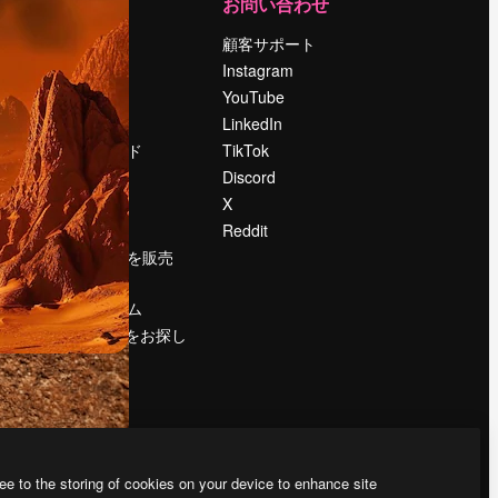
運営
お問い合わせ
料金
顧客サポート
会社概要
Instagram
Reviews
YouTube
採用情報
LinkedIn
検索トレンド
TikTok
ブログ
Discord
イベント
X
Slidesgo
Reddit
コンテンツを販売
する
プレスルーム
magnific.aiをお探し
ですか？
ee to the storing of cookies on your device to enhance site