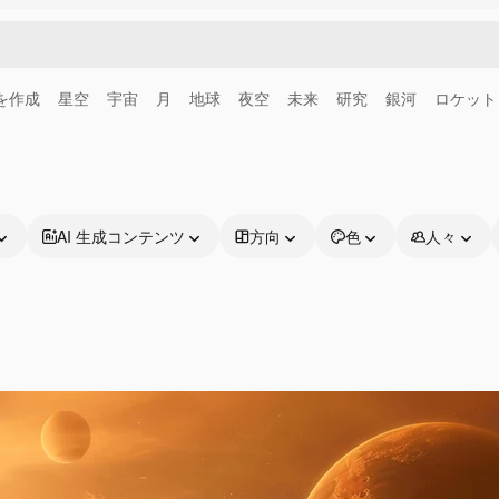
画を作成
星空
宇宙
月
地球
夜空
未来
研究
銀河
ロケット
AI 生成コンテンツ
方向
色
人々