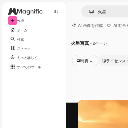
作成
AI 画像を作成
AI 動
ホーム
検索
火星写真
- 2ページ
ストック
もっと詳しく
写真
ライセンス
すべてのツール
全ての画像
ベクトル
イラスト
写真
PSD
テンプレート
モックアップ
動画
映像素材
モーショングラフィックス
動画テンプレート
アイコン
3D モデル