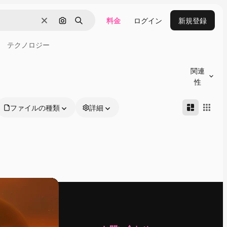
料金
ログイン
新規登録
消去
画像で検索
検索
テクノロジー
関連
性
ファイルの種類
詳細